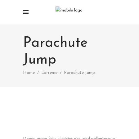
Parachute
Jump
Home
/
Extreme
/
Parachute Jump
Donec quam felis, ultricies nec, and pellentesque